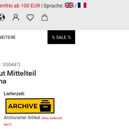
enfrei ab 100 EUR
| Sprache:
/
WEITERE
% SALE %
.:
SS0447
)
t Mittelteil
ha
Lieferzeit:
Archivierter Artikel
(Was bedeutet
das?)