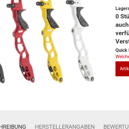
Lagers
0 Stü
auch
verf
Vers
Quick 
Welche
Artik
HREIBUNG
HERSTELLERANGABEN
BEWERT