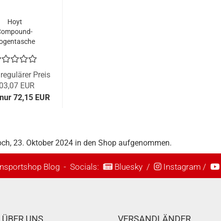
Hoyt
Compound-
ogentasche
ursuit Camo
regulärer Preis
03,07 EUR
 nur 72,15 EUR
woch, 23. Oktober 2024 in den Shop aufgenommen.
nsportshop Blog
- Socials:
Bluesky
/
Instagram
/
ÜBER UNS
VERSANDLÄNDER