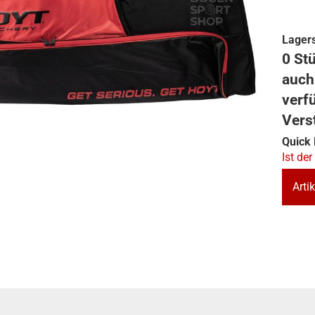
Lagers
0 Stü
auch
verf
Vers
Quick 
Ist der
Artik