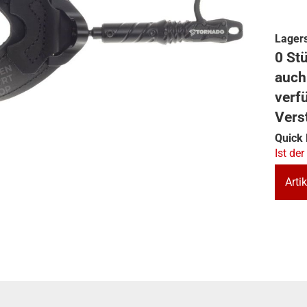
Lagers
0 Stü
auch
verf
Vers
Quick 
Ist der
Artik