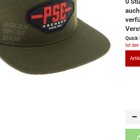
0 Stü
auch
verf
Vers
Quick 
Ist der
Artik