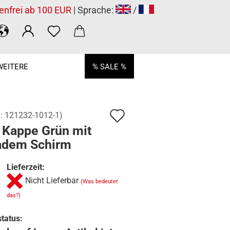
enfrei ab 100 EUR
| Sprache:
/
WEITERE
% SALE %
Auf
.:
121232-1012-1
)
 Kappe Grün mit
den
adem Schirm
Merkzettel
Lieferzeit:
Nicht Lieferbar
(Was bedeutet
das?)
tatus: