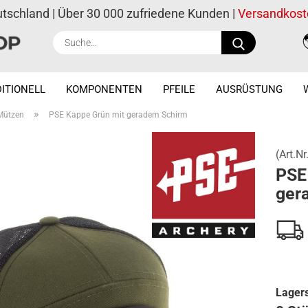
utschland | Über 30 000 zufriedene Kunden |
Versandkost
Suche...
ITIONELL
KOMPONENTEN
PFEILE
AUSRÜSTUNG
»
Mützen
PSE Kappe Grün mit geradem Schirm
(Art.Nr
PSE
ger
Lagers