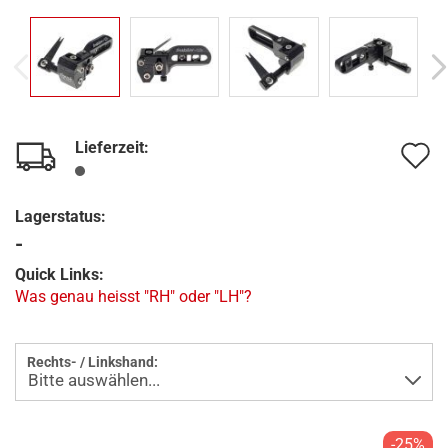
Lieferzeit:
A
d
Lagerstatus:
M
-
Quick Links:
Was genau heisst "RH" oder "LH"?
Rechts- / Linkshand:
-25%