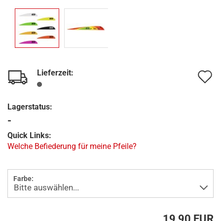
Lieferzeit:
A
d
Lagerstatus:
M
-
Quick Links:
Welche Befiederung für meine Pfeile?
Farbe:
19,90 EUR