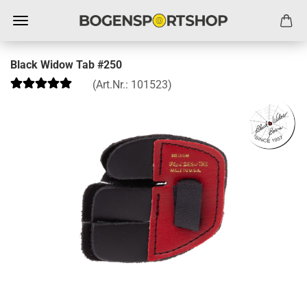
Black Widow Tab #250
(Art.Nr.:
101523
)