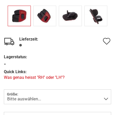
Lieferzeit:
A
d
Lagerstatus:
M
-
Quick Links:
Was genau heisst "RH" oder "LH"?
Größe: