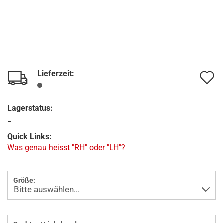
Lieferzeit:
A
d
Lagerstatus:
M
-
Quick Links:
Was genau heisst "RH" oder "LH"?
Größe: