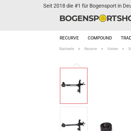
Seit 2018 die #1 für Bogensport in De
RECURVE
COMPOUND
TRAD
»
»
»
Startseite
Recurve
Visiere
S