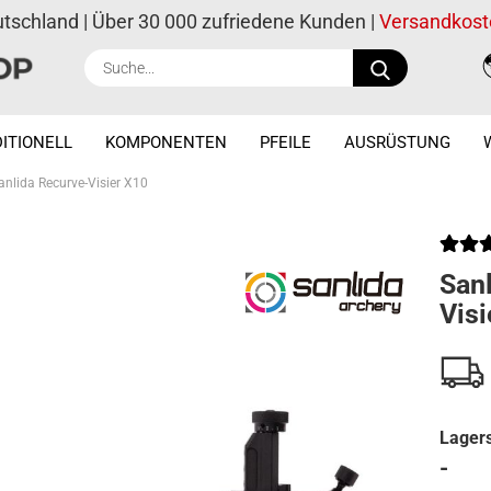
utschland | Über 30 000 zufriedene Kunden |
Versandkost
Suche...
ITIONELL
KOMPONENTEN
PFEILE
AUSRÜSTUNG
anlida Recurve-Visier X10
San
Visi
Lagers
-