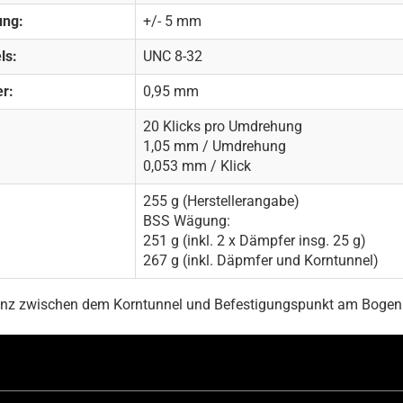
ung:
+/- 5 mm
ls:
UNC 8-32
r:
0,95 mm
20 Klicks pro Umdrehung
1,05 mm / Umdrehung
0,053 mm / Klick
255 g (Herstellerangabe)
BSS Wägung:
251 g (inkl. 2 x Dämpfer insg. 25 g)
267 g (inkl. Däpmfer und Korntunnel)
tanz zwischen dem Korntunnel und Befestigungspunkt am Bogen