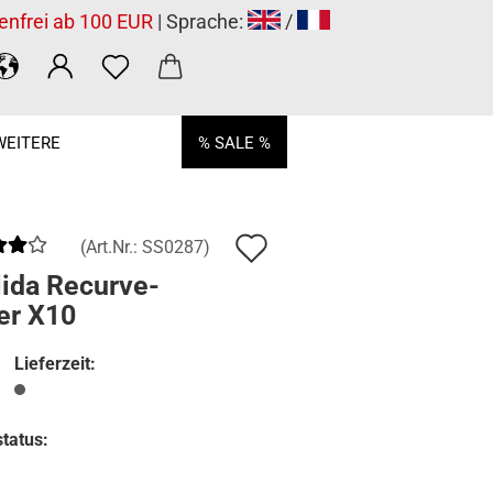
enfrei ab 100 EUR
| Sprache:
/
WEITERE
% SALE %
Auf
(Art.Nr.:
SS0287
)
den
lida Recurve-
er X10
Merkzettel
Lieferzeit:
tatus: