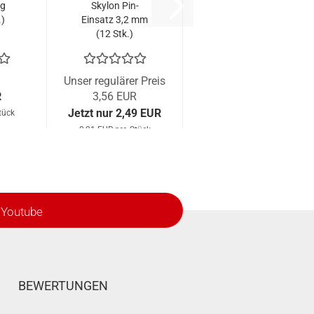
ng
Skylon Pin-
.)
Einsatz 3,2 mm
(12 Stk.)
Unser regulärer Preis
R
3,56 EUR
Jetzt nur 2,49 EUR
tück
0,21 EUR pro Stück
Youtube
BEWERTUNGEN