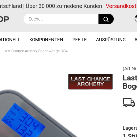
utschland | Über 30 000 zufriedene Kunden |
Versandkost
Suche...
ITIONELL
KOMPONENTEN
PFEILE
AUSRÜSTUNG
»
Last Chance Archery Bogenwaage HS4
(Art.Nr
Las
Bog
Lagers
1 St