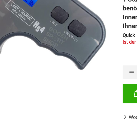
benö
Inne
Ihne
Quick 
Ist der
Woa