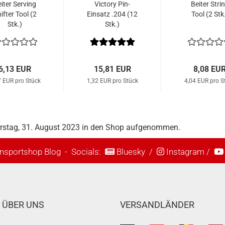
iter Serving
Victory Pin-
Beiter Stri
ifter Tool (2
Einsatz .204 (12
Tool (2 Stk
Stk.)
Stk.)
6,13 EUR
15,81 EUR
8,08 EU
7 EUR pro Stück
1,32 EUR pro Stück
4,04 EUR pro S
erstag, 31. August 2023 in den Shop aufgenommen.
nsportshop Blog
- Socials:
Bluesky
/
Instagram
/
ÜBER UNS
VERSANDLÄNDER