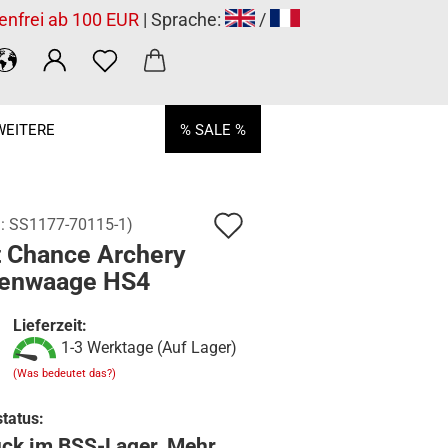
enfrei ab 100 EUR
| Sprache:
/
WEITERE
% SALE %
Auf
.:
SS1177-70115-1
)
t Chance Archery
den
enwaage HS4
Merkzettel
Lieferzeit:
1-3 Werktage (Auf Lager)
(Was bedeutet das?)
tatus:
ück im BSS-Lager. Mehr