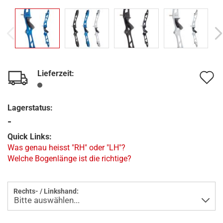
Lieferzeit:
A
d
Lagerstatus:
M
-
Quick Links:
Was genau heisst "RH" oder "LH"?
Welche Bogenlänge ist die richtige?
Rechts- / Linkshand: